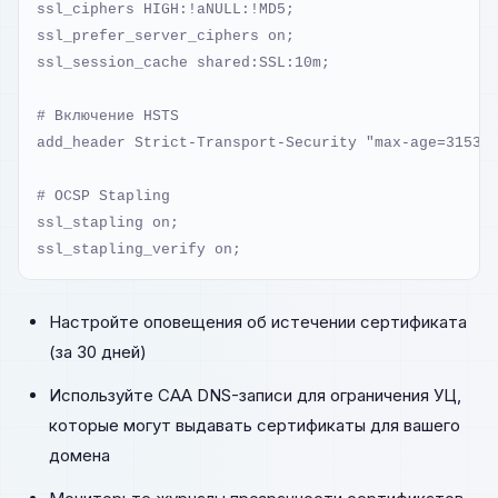
ssl_ciphers HIGH:!aNULL:!MD5;

ssl_prefer_server_ciphers on;

ssl_session_cache shared:SSL:10m;

# Включение HSTS

add_header Strict-Transport-Security "max-age=315360
# OCSP Stapling

ssl_stapling on;

ssl_stapling_verify on;
Настройте оповещения об истечении сертификата
(за 30 дней)
Используйте CAA DNS-записи для ограничения УЦ,
которые могут выдавать сертификаты для вашего
домена