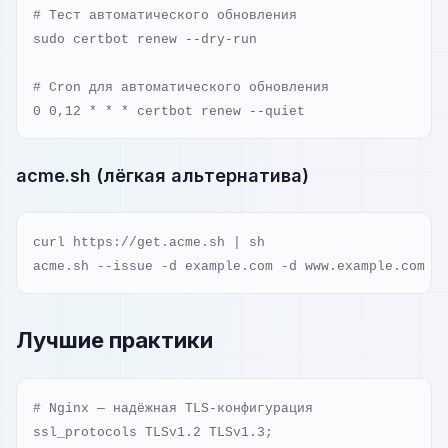
# Тест автоматического обновления

sudo certbot renew --dry-run

# Cron для автоматического обновления

0 0,12 * * * certbot renew --quiet
acme.sh (лёгкая альтернатива)
curl https://get.acme.sh | sh

acme.sh --issue -d example.com -d www.example.com -
Лучшие практики
# Nginx — надёжная TLS-конфигурация

ssl_protocols TLSv1.2 TLSv1.3;
