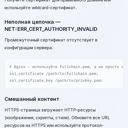
используйте wildcard-сертификат.
Неполная цепочка —
NET::ERR_CERT_AUTHORITY_INVALID
Промежуточный сертификат отсутствует в
конфигурации сервера.
# Nginx — используйте fullchain.pem, а не просто cer
ssl_certificate /path/to/fullchain.pem;

ssl_certificate_key /path/to/privkey.pem;
Смешанный контент
HTTPS-страница загружает HTTP-ресурсы
(изображения, скрипты, стили). Обновите все URL
ресурсов на HTTPS или используйте протокол-