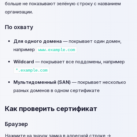
больше не показывают зелёную строку с названием
организации.
По охвату
Для одного домена
— покрывает один домен,
например
www.example.com
Wildcard
— покрывает все поддомены, например
*.example.com
Мультидоменный (SAN)
— покрывает несколько
разных доменов в одном сертификате
Как проверить сертификат
Браузер
Нажмите на значок замка в адресной строке →