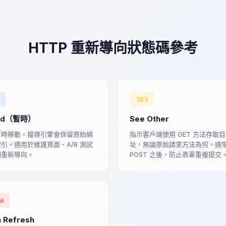
HTTP 重新導向狀態碼參考
303
nd（暫時）
See Other
暫時移動。搜尋引擎會保留原始網
指示客戶端使用 GET 方法存取
引。適用於維護頁面、A/B 測試
址，無論原始請求方法為何。通
期重新導向。
POST 之後，防止表單重複提交
a
 Refresh