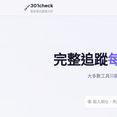
301check
🔗
重新導向鏈路分析
完整追蹤
大多數工具只顯
🌐