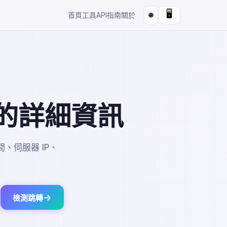
🖥️
首頁
工具
API
指南
關於
🌐
的詳細資訊
、伺服器 IP、
→
檢測跳轉